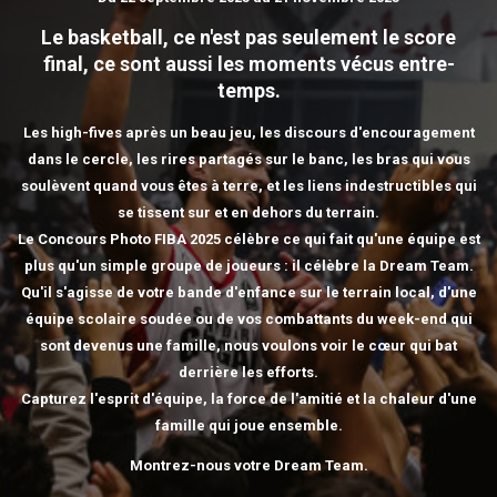
Le basketball, ce n'est pas seulement le score
final, ce sont aussi les moments vécus entre-
temps.
Les high-fives après un beau jeu, les discours d'encouragement
dans le cercle, les rires partagés sur le banc, les bras qui vous
soulèvent quand vous êtes à terre, et les liens indestructibles qui
se tissent sur et en dehors du terrain.
Le Concours Photo FIBA 2025 célèbre ce qui fait qu'une équipe est
plus qu'un simple groupe de joueurs : il célèbre la Dream Team.
Qu'il s'agisse de votre bande d'enfance sur le terrain local, d'une
équipe scolaire soudée ou de vos combattants du week-end qui
sont devenus une famille, nous voulons voir le cœur qui bat
derrière les efforts.
Capturez l'esprit d'équipe, la force de l'amitié et la chaleur d'une
famille qui joue ensemble.
Montrez-nous votre Dream Team.