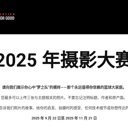
2025 年摄影大
请向我们展示你心中”梦之队”的模样——那个永远值得你信赖的篮球大家庭。
您最多可以上传三张与主题相关的照片。不要忘记注明标题、作者和原产国。
个字符告诉我们照片的故事、给你的启发、拍摄时的感受、任何技术细节或你想传达
2025 年 9 月 22 日至 2025 年 11 月 21 日