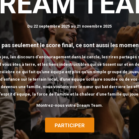
REAM TE
Du 22 septembre 2025 au 21 novembre 2025
st pas seulement le score final, ce sont aussi les mome
 jeu, les discours d'encouragement dans le cercle, les rires partagés s
vous êtes à terre, et les liens indestructibles qui se tissent sur et en d
élèbre ce qui fait qu'une équipe est plus qu'un simple groupe de joueu
e d'enfance sur le terrain local, d'une équipe scolaire soudée ou de vo
 devenus une famille, nous voulons voir le cœur qui bat derrière les eff
'esprit d'équipe, la force de l'amitié et la chaleur d'une famille qui jou
Montrez-nous votre Dream Team.
PARTICIPER