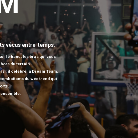
AM
nts vécus entre-temps.
ur le banc, les bras qui vous
ehors du terrain.
rs : il célèbre la Dream Team.
s combattants du week-end qui
orts.
e ensemble.