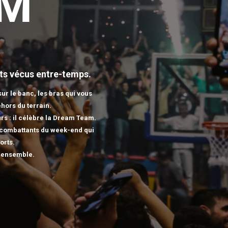
AM
nts vécus entre-temps.
ur le banc, les bras qui vous
ehors du terrain.
rs : il célèbre la Dream Team.
s combattants du week-end qui
orts.
e ensemble.