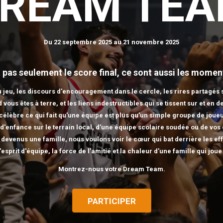
REAM TE
Du 22 septembre 2025 au 21 novembre 2025
st pas seulement le score final, ce sont aussi les mome
 jeu, les discours d'encouragement dans le cercle, les rires partagés s
vous êtes à terre, et les liens indestructibles qui se tissent sur et en d
élèbre ce qui fait qu'une équipe est plus qu'un simple groupe de joueu
e d'enfance sur le terrain local, d'une équipe scolaire soudée ou de vo
 devenus une famille, nous voulons voir le cœur qui bat derrière les eff
'esprit d'équipe, la force de l'amitié et la chaleur d'une famille qui jou
Montrez-nous votre Dream Team.
PARTICIPER