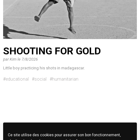
SHOOTING FOR GOLD
par
Kim
le
7/8/2026
Little boy practicing his shots in madagascar.
#educational
#social
#humanitarian
Ce site utilise des cookies pour assurer son bon fonctionnement,