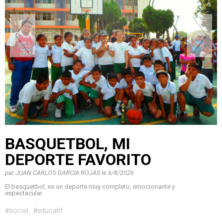
BASQUETBOL, MI
DEPORTE FAVORITO
par
JUAN CARLOS GARCIA ROJAS
le
6/8/2026
El basquetbol, es un deporte muy completo, emocionante y
espectacular.
#social
#educatif