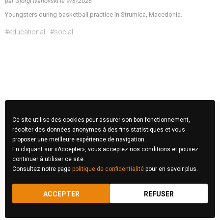
par
Gjorgi Ivanovski
le
9/8/2026
Youngsters during basketball practice in Strumica, Macedonia.
#educational
#social
Ce site utilise des cookies pour assurer son bon fonctionnement,
récolter des données anonymes à des fins statistiques et vous
proposer une meilleure expérience de navigation.
En cliquant sur «Accepter», vous acceptez nos conditions et pouvez
continuer à utiliser ce site.
Consultez notre page
politique de confidentialité
pour en savoir plus.
FIBA Concours Photo © 2026 Tous droits réservés
ACCEPTER
REFUSER
RÈGLEMENT
MENTIONS LÉGALES