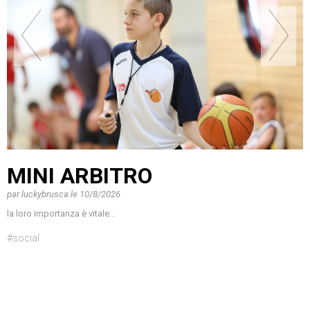
MINI ARBITRO
par
luckybrusca
le
10/8/2026
la loro importanza è vitale...
#social