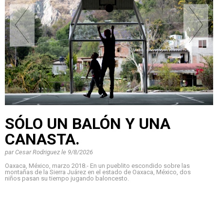
SÓLO UN BALÓN Y UNA
CANASTA.
par
Cesar Rodriguez
le
9/8/2026
Oaxaca, México, marzo 2018.- En un pueblito escondido sobre las
montañas de la Sierra Juárez en el estado de Oaxaca, México, dos
niños pasan su tiempo jugando baloncesto.