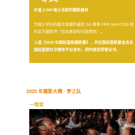
价值 2,500 瑞士法郎的摄影器材
为瑞士举办的最大规模的基层 3x3 赛事 FIBA Open 2026 担
任官方摄影师（包含差旅和住宿费用）。
入选《2025 年国际篮联摄影集》，并在国际篮联基金会及
国际篮联社交媒体平台发布，同时颁发荣誉证书。
2025 年摄影大赛 - 梦之队
一等奖