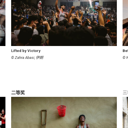
Lifted by Victory
Be
© Zahra Abasi, 伊朗
© 
二等奖
三