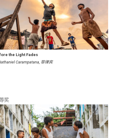
fore the Light Fades
Nathaniel Carampatana, 菲律宾
等奖