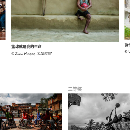
协
篮球就是我的生命
© 
© Ziaul Huque, 孟加拉国
三等奖