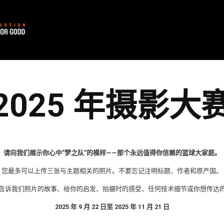
2025 年摄影大
请向我们展示你心中”梦之队”的模样——那个永远值得你信赖的篮球大家庭。
您最多可以上传三张与主题相关的照片。不要忘记注明标题、作者和原产国。
个字符告诉我们照片的故事、给你的启发、拍摄时的感受、任何技术细节或你想传达
2025 年 9 月 22 日至 2025 年 11 月 21 日