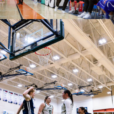
ryannkristmanson