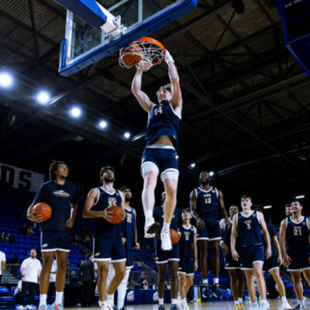
ryannkristmanson