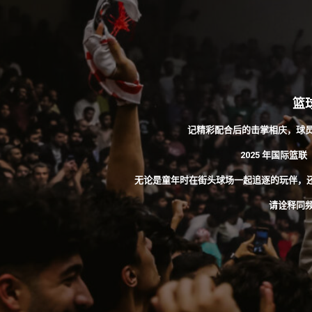
篮
记精彩配合后的击掌相庆，球
2025 年国际
无论是童年时在街头球场一起追逐的玩伴，
请诠释同