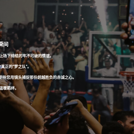
瞬间
上场下缔结的牢不可破的情谊。
真正的"梦之队"。
期待您用镜头捕捉那份超越胜负的赤诚之心。
温暖羁绊。