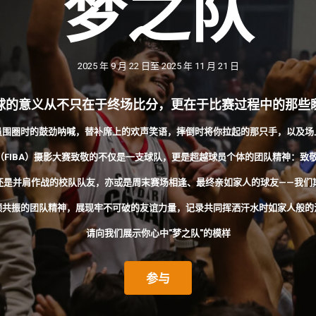
梦之队
2025 年 9 月 22 日至 2025 年 11 月 21 日
球的意义从不只在于终场比分，更在于比赛过程中的那些
员围圈时的鼓劲呐喊，替补席上的欢声笑语，摔倒时将你拉起的那只手，以及场
篮联（FIBA）摄影大赛致敬的不仅是一支球队，更是超越球员个体的团队精神：致敬
还是并肩作战的校队队友，亦或是周末赛场相逢、最终亲如家人的球友——我们
频共振的团队精神，展现牢不可破的友谊力量，记录共同挥洒汗水时如家人般的
请向我们展示你心中"梦之队"的模样
参与