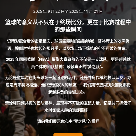
2025 年 9 月 22 日至 2025 年 11 月 21 日
篮球的意义从不只在于终场比分，更在于比赛过程中
的那些瞬间
记精彩配合后的击掌相庆，球员围圈时的鼓劲呐喊，替补席上的欢声笑
语，摔倒时将你拉起的那只手，以及场上场下缔结的牢不可破的情谊。
2025 年国际篮联（FIBA）摄影大赛致敬的不仅是一支球队，更是超越球
员个体的团队精神：致敬真正的"梦之队"。
无论是童年时在街头球场一起追逐的玩伴，还是并肩作战的校队队友，亦
或是周末赛场相逢、最终亲如家人的球友——我们期待您用镜头捕捉那份
超越胜负的赤诚之心。
请诠释同频共振的团队精神，展现牢不可破的友谊力量，记录共同挥洒汗
水时如家人般的温暖羁绊。
请向我们展示你心中"梦之队"的模样