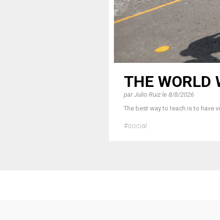
THE WORLD 
par
Julio Ruiz
le
8/8/2026
The best way to teach is to have v
#social