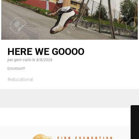
HERE WE GOOOO
par
gem carlo
le
8/8/2026
Emotion!!!
#educational