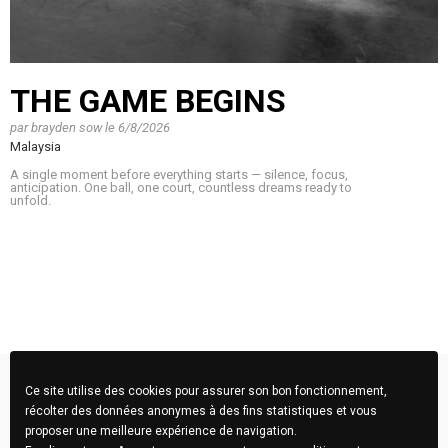
THE GAME BEGINS
par
brayden sow
le
6/8/2026
Malaysia
A single moment before everything starts — silence, focus,
anticipation. One ball, one court, countless dreams ready to
unfold.
Ce site utilise des cookies pour assurer son bon fonctionnement,
récolter des données anonymes à des fins statistiques et vous
proposer une meilleure expérience de navigation.