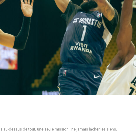
s au-dessus de tout, une seule mission : ne jamais lâcher les siens.