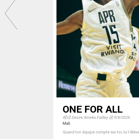
ONE FOR ALL
经过
Desire Ameka Fialley
这
9/8/2026
Mali
Quand ton équipe compte sur toi, tu t’élève