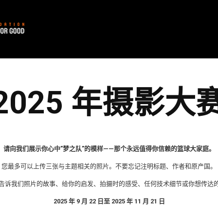
2025 年摄影大
请向我们展示你心中”梦之队”的模样——那个永远值得你信赖的篮球大家庭。
您最多可以上传三张与主题相关的照片。不要忘记注明标题、作者和原产国。
个字符告诉我们照片的故事、给你的启发、拍摄时的感受、任何技术细节或你想传达
2025 年 9 月 22 日至 2025 年 11 月 21 日