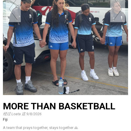
MORE THAN BASKETBALL
经过
Loata
这
9/8/2026
Fiji
A team that prays together, stays together 🙏