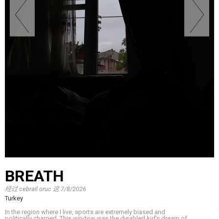
BREATH
经过
cebrail oruc
这
7/8/2026
Turkey
In the region where I live, sports are extremely biased and
politically charged. This window was the disabled kid's dream of